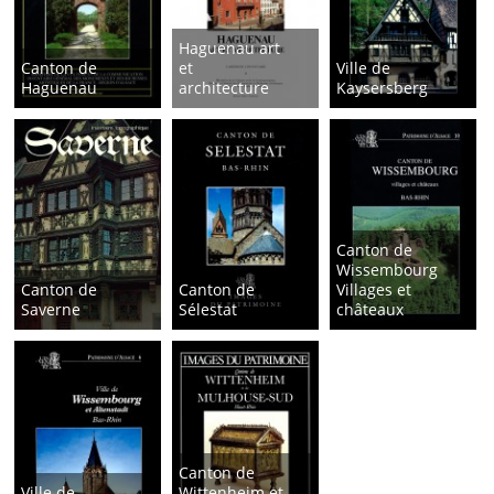
Haguenau art
Canton de
et
Ville de
Haguenau
architecture
Kaysersberg
Canton de
Wissembourg
Canton de
Canton de
Villages et
Saverne
Sélestat
châteaux
Canton de
Ville de
Wittenheim et