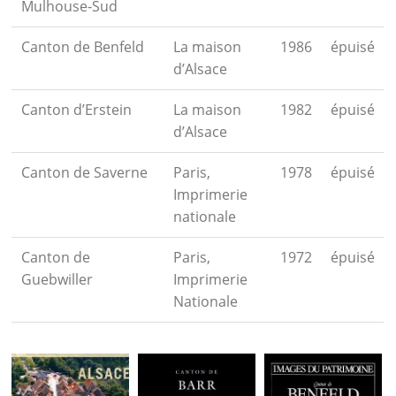
Mulhouse-Sud
Canton de Benfeld
La maison
1986
épuisé
d’Alsace
Canton d’Erstein
La maison
1982
épuisé
d’Alsace
Canton de Saverne
Paris,
1978
épuisé
Imprimerie
nationale
Canton de
Paris,
1972
épuisé
Guebwiller
Imprimerie
Nationale