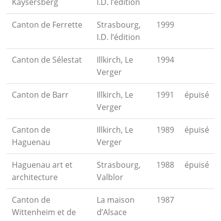
Kaysersberg
I.D. l’édition
Canton de Ferrette
Strasbourg,
1999
I.D. l’édition
Canton de Sélestat
Illkirch, Le
1994
Verger
Canton de Barr
Illkirch, Le
1991
épuisé
Verger
Canton de
Illkirch, Le
1989
épuisé
Haguenau
Verger
Haguenau art et
Strasbourg,
1988
épuisé
architecture
Valblor
Canton de
La maison
1987
Wittenheim et de
d’Alsace