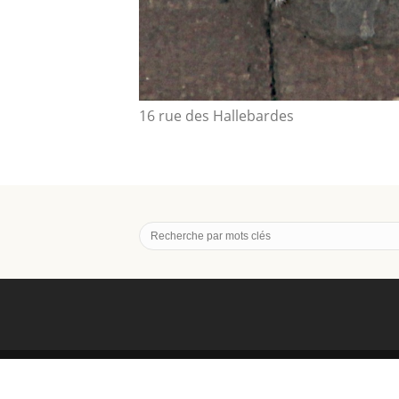
16 rue des Hallebardes
© COPYRIGHT RÉPERTOIRE DES MASCARONS D