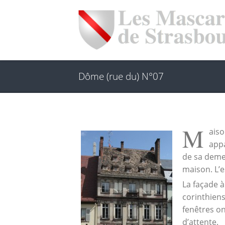
Dôme (rue du) N°07
M
aiso
appa
de sa demeu
maison. L’e
La façade à
corinthiens
fenêtres on
d’attente.