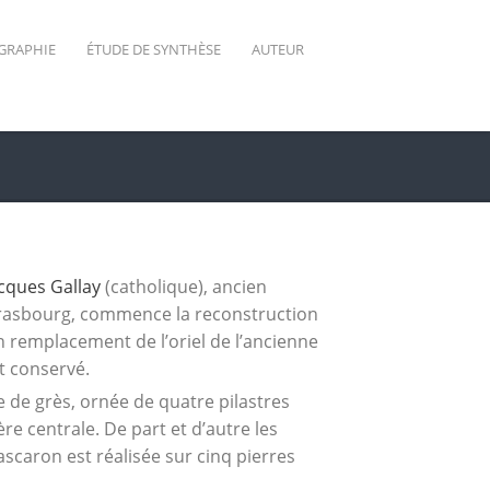
GRAPHIE
ÉTUDE DE SYNTHÈSE
AUTEUR
cques Gallay
(catholique), ancien
trasbourg, commence la reconstruction
n remplacement de l’oriel de l’ancienne
t conservé.
 de grès, ornée de quatre pilastres
re centrale. De part et d’autre les
scaron est réalisée sur cinq pierres