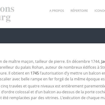
A PROPOS
RÉPERTOIRE
ICONO
n de maître maçon, tailleur de pierre.
En décembre 1744,
Ja
reilleur du palais Rohan, auteur de nombreux édifices à S
re. Il obtient en
1745
l’autorisation d’y mettre un balcon e
scalier avec belle rampe en fer forgé de la même époque es
 cinq travées et quatre niveaux est entièrement parementée
 d’ordre colossal et d’un balcon au-dessus de la porte cochè
t été remplacées par des vitrines. L’exécution de chaque ma