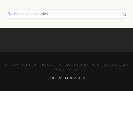
© COPYRIGHT RÉPERTOIRE DES MASCARONS DE STRASBOURG DU
XVIIIE SIÈCLE
POUR ME CONTACTER